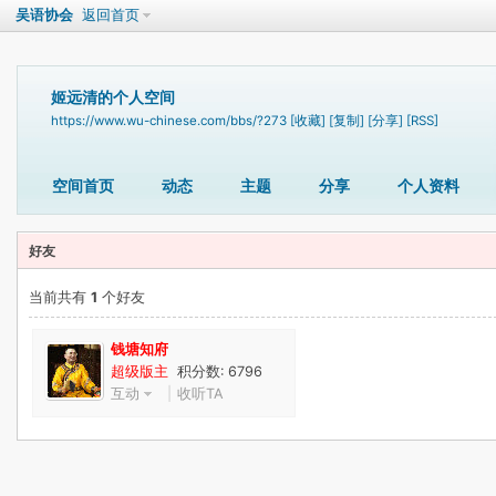
吴语协会
返回首页
姬远清的个人空间
https://www.wu-chinese.com/bbs/?273
[收藏]
[复制]
[分享]
[RSS]
空间首页
动态
主题
分享
个人资料
好友
当前共有
1
个好友
钱塘知府
超级版主
积分数: 6796
互动
|
收听TA