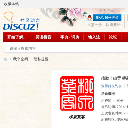
收藏本站
只需一步，快速开始
开始了解...
吴语拼音
字典 · 词典
输入法
论坛
我个空间
隐私提醒
抱歉！由于 柳
吴
›
›
查看好友列表
|
活跃概况
用户组:
小三子
最后访问: 2014-1-
上次发表时间: 2013
柳泉茶客
所在时区: 使用