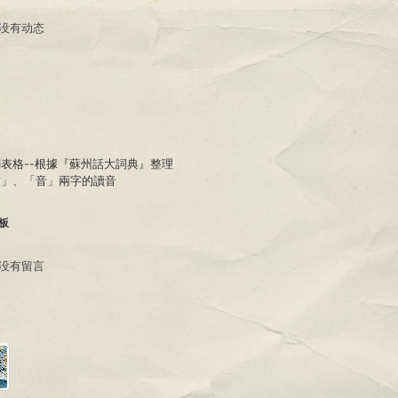
没有动态
表格--根據『蘇州話大詞典』整理
君」、「音」兩字的讀音
板
没有留言