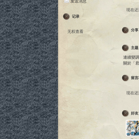
发送消息
现在还
记录
分享
无权查看
主题
連續變調
關於「
留言
现在还
好友