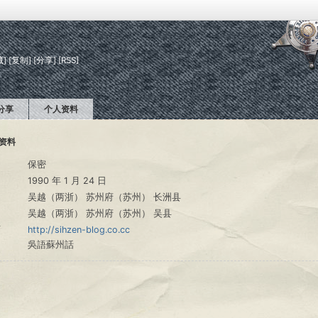
藏]
[复制]
[分享]
[RSS]
分享
个人资料
资料
保密
1990 年 1 月 24 日
吴越（两浙） 苏州府（苏州） 长洲县
吴越（两浙） 苏州府（苏州） 吴县
页
http://sihzen-blog.co.cc
吳語蘇州話