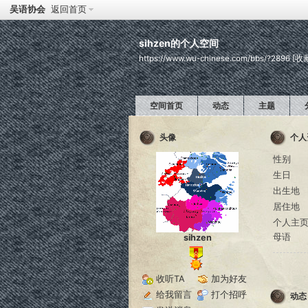
吴语协会
返回首页
sihzen的个人空间
https://www.wu-chinese.com/bbs/?2896
[收
空间首页
动态
主题
头像
个人
性别
生日
出生地
居住地
个人主
母语
sihzen
收听TA
加为好友
给我留言
打个招呼
动态