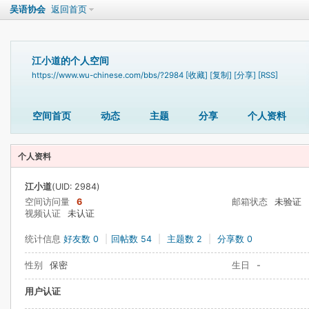
吴语协会
返回首页
江小道的个人空间
https://www.wu-chinese.com/bbs/?2984
[收藏]
[复制]
[分享]
[RSS]
空间首页
动态
主题
分享
个人资料
个人资料
江小道
(UID: 2984)
空间访问量
6
邮箱状态
未验证
视频认证
未认证
统计信息
好友数 0
|
回帖数 54
|
主题数 2
|
分享数 0
性别
保密
生日
-
用户认证