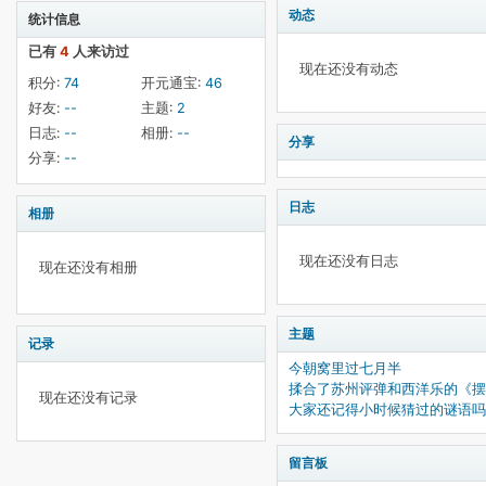
动态
统计信息
已有
4
人来访过
现在还没有动态
积分:
74
开元通宝:
46
好友:
--
主题:
2
日志:
--
相册:
--
分享
分享:
--
日志
相册
现在还没有日志
现在还没有相册
主题
记录
今朝窝里过七月半
揉合了苏州评弹和西洋乐的《摆渡
现在还没有记录
大家还记得小时候猜过的谜语吗
留言板