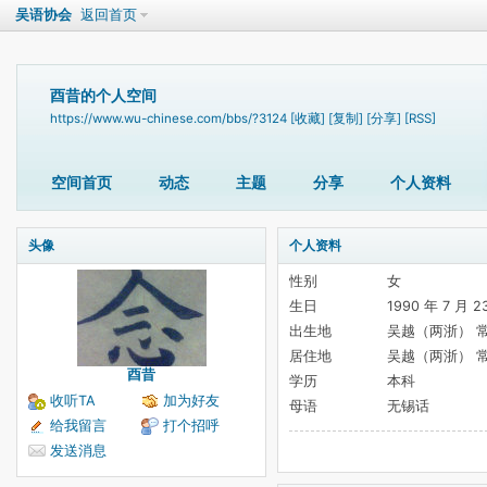
吴语协会
返回首页
酉昔的个人空间
https://www.wu-chinese.com/bbs/?3124
[收藏]
[复制]
[分享]
[RSS]
空间首页
动态
主题
分享
个人资料
头像
个人资料
性别
女
生日
1990 年 7 月 2
出生地
吴越（两浙） 
居住地
吴越（两浙） 
酉昔
学历
本科
收听TA
加为好友
母语
无锡话
给我留言
打个招呼
发送消息