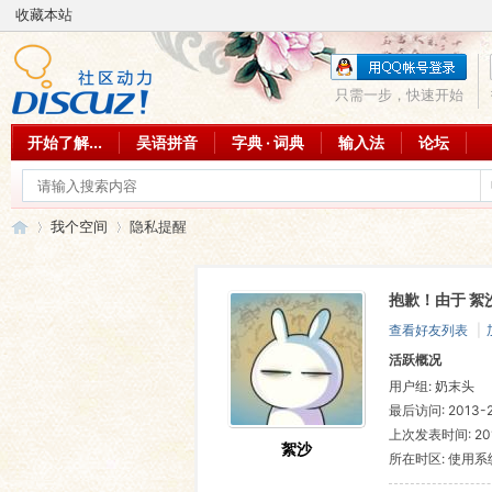
收藏本站
只需一步，快速开始
开始了解...
吴语拼音
字典 · 词典
输入法
论坛
我个空间
隐私提醒
抱歉！由于 絮
吴
›
›
查看好友列表
|
活跃概况
用户组:
奶末头
最后访问: 2013-2-
上次发表时间: 2012
絮沙
所在时区: 使用