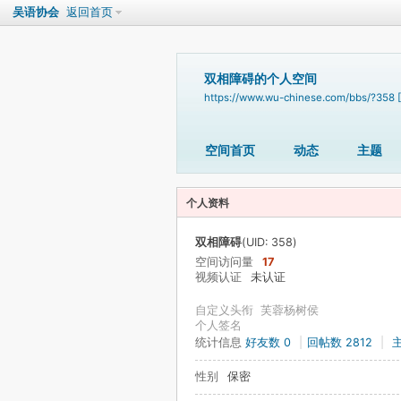
吴语协会
返回首页
双相障碍的个人空间
https://www.wu-chinese.com/bbs/?358
空间首页
动态
主题
个人资料
双相障碍
(UID: 358)
空间访问量
17
视频认证
未认证
自定义头衔
芙蓉杨树侯
个人签名
统计信息
好友数 0
|
回帖数 2812
|
性别
保密