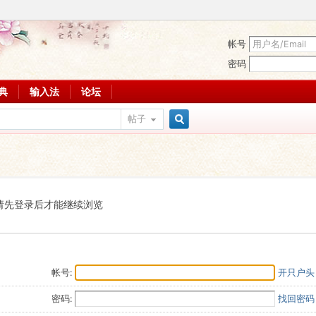
帐号
密码
词典
输入法
论坛
帖子
搜
索
请先登录后才能继续浏览
帐号:
开只户头
密码:
找回密码