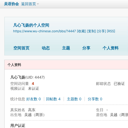
吴语协会
返回首页
凡心飞扬的个人空间
https://www.wu-chinese.com/bbs/?4447
[收藏]
[复制]
[分享]
[RSS]
空间首页
动态
主题
分享
个人资料
个人资料
凡心飞扬
(UID: 4447)
空间访问量
4
邮箱状态
已验证
视频认证
未认证
统计信息
好友数 0
|
回帖数 4
|
主题数 0
|
分享数 0
真实姓名
高东
生日
-
出生地
吴越（两浙）
居住地
吴越（两
用户认证