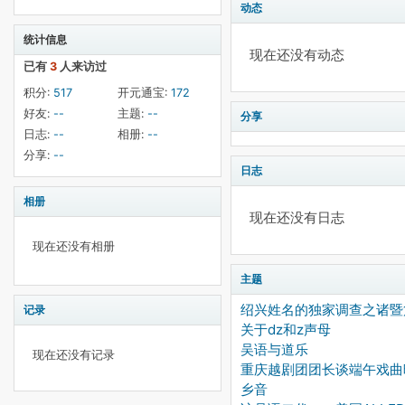
动态
统计信息
现在还没有动态
已有
3
人来访过
积分:
517
开元通宝:
172
好友:
--
主题:
--
分享
日志:
--
相册:
--
分享:
--
日志
相册
现在还没有日志
现在还没有相册
主题
绍兴姓名的独家调查之诸暨
记录
关于dz和z声母
吴语与道乐
现在还没有记录
重庆越剧团团长谈端午戏曲
乡音