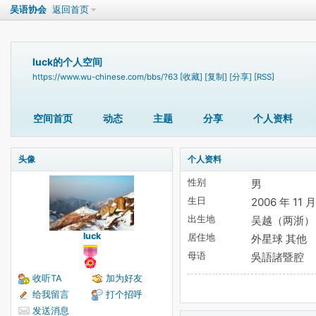
吴语协会
返回首页
luck的个人空间
https://www.wu-chinese.com/bbs/?63
[收藏]
[复制]
[分享]
[RSS]
空间首页
动态
主题
分享
个人资料
头像
个人资料
性别
男
生日
2006 年 11 月
出生地
吴越（两浙）
luck
居住地
外星球 其他
母语
吳語諸暨腔
收听TA
加为好友
给我留言
打个招呼
发送消息