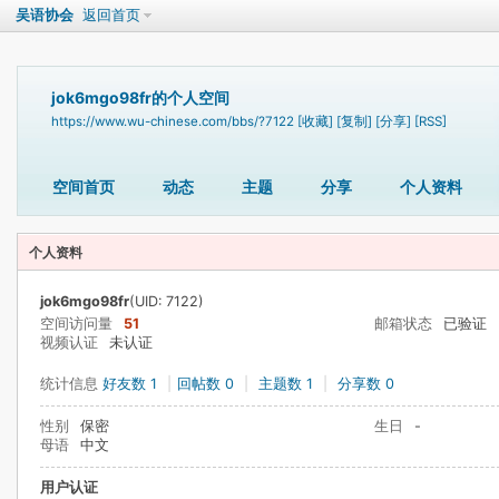
吴语协会
返回首页
jok6mgo98fr的个人空间
https://www.wu-chinese.com/bbs/?7122
[收藏]
[复制]
[分享]
[RSS]
空间首页
动态
主题
分享
个人资料
个人资料
jok6mgo98fr
(UID: 7122)
空间访问量
51
邮箱状态
已验证
视频认证
未认证
统计信息
好友数 1
|
回帖数 0
|
主题数 1
|
分享数 0
性别
保密
生日
-
母语
中文
用户认证