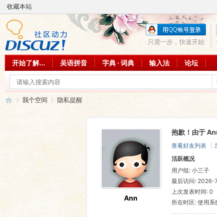
收藏本站
只需一步，快速开始
开始了解...
吴语拼音
字典 · 词典
输入法
论坛
我个空间
隐私提醒
抱歉！由于 A
吴
›
›
查看好友列表
|
活跃概况
用户组:
小三子
最后访问: 2026-7-
上次发表时间: 0
Ann
所在时区: 使用