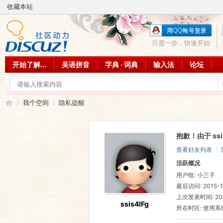
收藏本站
只需一步，快速开始
开始了解...
吴语拼音
字典 · 词典
输入法
论坛
我个空间
隐私提醒
抱歉！由于 ss
吴
›
›
查看好友列表
|
活跃概况
用户组:
小三子
最后访问: 2015-10
上次发表时间: 2015
ssis4lFg
所在时区: 使用