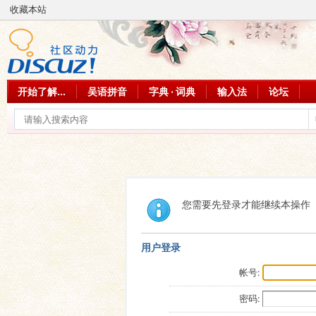
收藏本站
开始了解...
吴语拼音
字典 · 词典
输入法
论坛
您需要先登录才能继续本操作
用户登录
帐号:
密码: