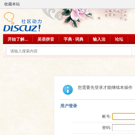
收藏本站
开始了解...
吴语拼音
字典 · 词典
输入法
论坛
您需要先登录才能继续本操作
用户登录
帐号:
密码: