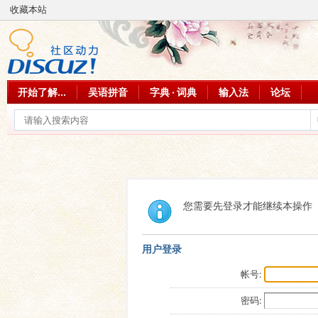
收藏本站
开始了解...
吴语拼音
字典 · 词典
输入法
论坛
您需要先登录才能继续本操作
用户登录
帐号:
密码: