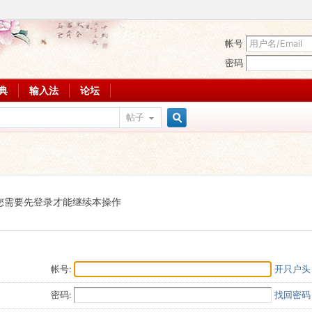
帐号
密码
词典
输入法
论坛
帖子
搜
索
您需要先登录才能继续本操作
帐号:
开只户头
密码:
找回密码