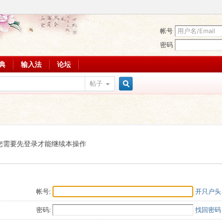
帐号
密码
词典
输入法
论坛
帖子
搜
索
您需要先登录才能继续本操作
帐号:
开只户头
密码:
找回密码