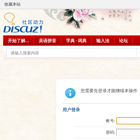
收藏本站
开始了解...
吴语拼音
字典 · 词典
输入法
论坛
您需要先登录才能继续本操作
用户登录
帐号:
密码: