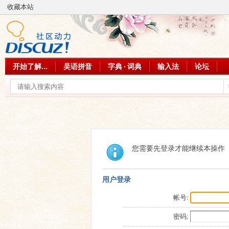
收藏本站
开始了解...
吴语拼音
字典 · 词典
输入法
论坛
您需要先登录才能继续本操作
用户登录
帐号:
密码: