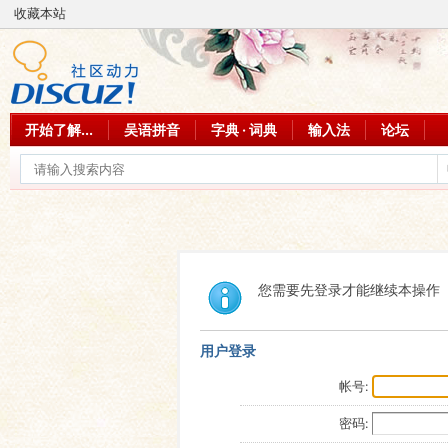
收藏本站
开始了解...
吴语拼音
字典 · 词典
输入法
论坛
您需要先登录才能继续本操作
用户登录
帐号:
密码: