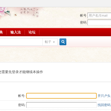
帐号
密码
词典
输入法
论坛
帖子
搜
索
您需要先登录才能继续本操作
帐号:
开只户头
密码:
找回密码