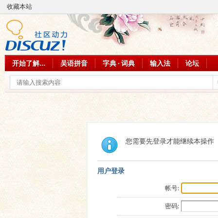
收藏本站
开始了解...
吴语拼音
字典 · 词典
输入法
论坛
您需要先登录才能继续本操作
用户登录
帐号:
密码: