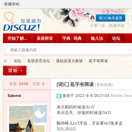
收藏本站
只需一步，快速开始
开始了解...
吴语拼音
字典 · 词典
输入法
论坛
论坛
吴语语言论坛
基础吴语大家谈
厾字有两读
查看:
2939
|
回复:
0
[词汇]
厾字有两读
[复制链接]
吴
»
›
›
›
Salomé
发表于 2022-8-8 00:21:04
Mobile Devi
表示戳的时候读/tʌʔ/
表示丢失、掉落的时候读/tiɪʔ/
覅用棒儿tʌʔ牙齿，牙齿要tiɪʔ落来该
来自: 微社区