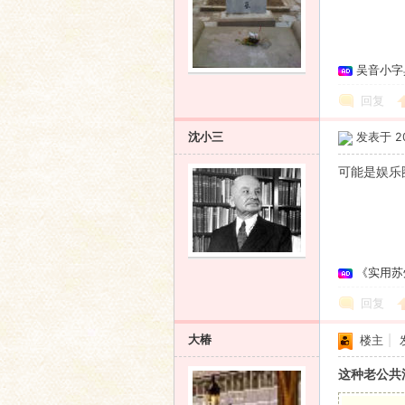
吴音小字
回复
沈小三
发表于 200
可能是娱乐
《实用苏
回复
大椿
楼主
|
这种老公共