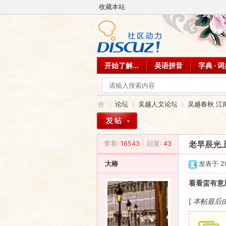
收藏本站
开始了解...
吴语拼音
字典 · 
论坛
吴越人文论坛
吴越春秋 江
查看:
16543
|
回复:
43
老早辰光上
吴
»
›
›
大椿
发表于 200
看看蛮有意
[
本帖最后由 大