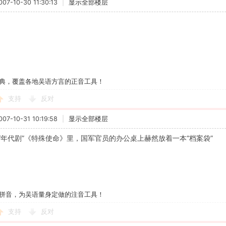
7-10-30 11:30:13
|
显示全部楼层
典，覆盖各地吴语方言的正音工具！
支持
反对
7-10-31 10:19:58
|
显示全部楼层
“年代剧”《特殊使命》里，国军官员的办公桌上赫然放着一本“档案袋”
拼音，为吴语量身定做的注音工具！
支持
反对