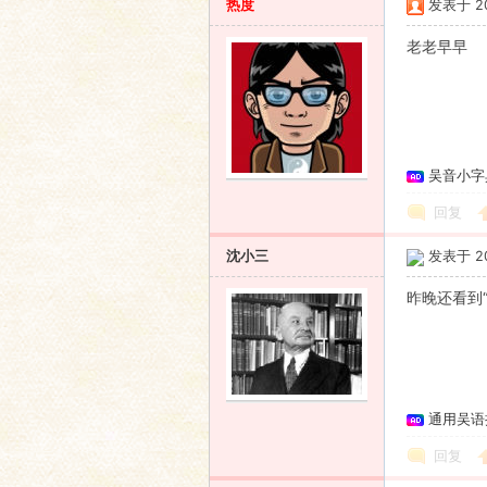
热度
发表于 200
老老早早
吴音小字
回复
沈小三
发表于 200
昨晚还看到
通用吴语
回复