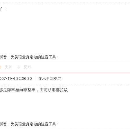
了！
拼音，为吴语量身定做的注音工具！
支持
反对
7-11-4 22:06:20
|
显示全部楼层
那是節車厢而非整車，由前頭那部拉駁
拼音，为吴语量身定做的注音工具！