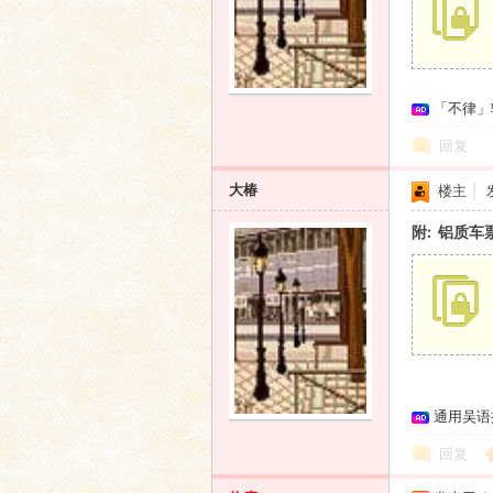
语
「不律」
回复
大椿
楼主
|
附: 铝质车
协
通用吴语
回复
会