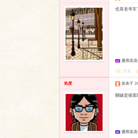
也算老爷车
通用吴语
回复
热度
发表于 200
關鍵是後面
通用吴语