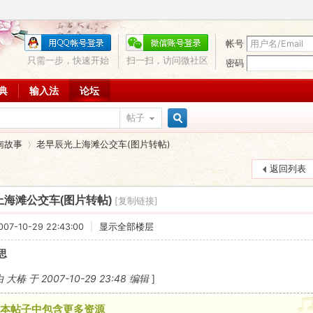
帐号
只需一步，快速开始
扫一扫，访问微社区
密码
词典
输入法
论坛
帖子
搜
南故事
老早辰光上海滩公交车(图片转帖)
返回列表
索
海滩公交车(图片转帖)
[复制链接]
›
7-10-29 22:43:00
|
显示全部楼层
思
椿 于 2007-10-29 23:48 编辑
]
本帖子中包含更多资源