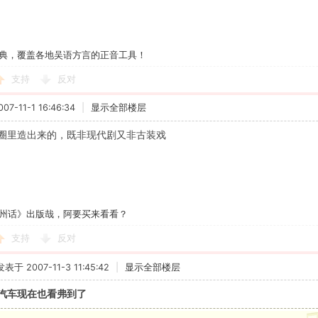
典，覆盖各地吴语方言的正音工具！
支持
反对
7-11-1 16:46:34
|
显示全部楼层
圈里造出来的，既非现代剧又非古装戏
州话》出版哉，阿要买来看看？
支持
反对
发表于 2007-11-3 11:45:42
|
显示全部楼层
汽车现在也看弗到了