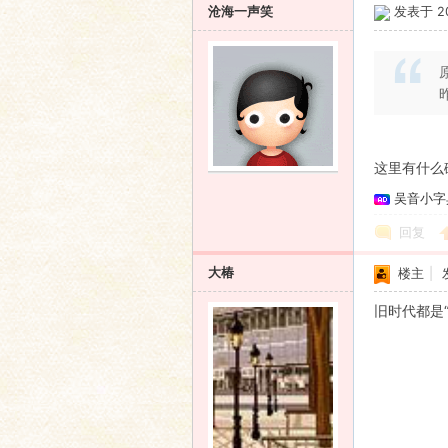
沧海一声笑
发表于 200
这里有什么
吴音小字
回复
大椿
楼主
|
旧时代都是