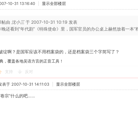
7-10-31 13:16:40
|
显示全部楼层
原帖由
沈小三
于 2007-10-31 10:19 发表
昨晚还看到“年代剧”《特殊使命》里，国军官员的办公桌上赫然放着一本“档
破绽啊？是国军应该不用档案袋的，还是档案袋三个字简写了？
典，覆盖各地吴语方言的正音工具！
支持
反对
发表于 2007-10-31 14:11:03
|
显示全部楼层
“卷宗”什么的吧……