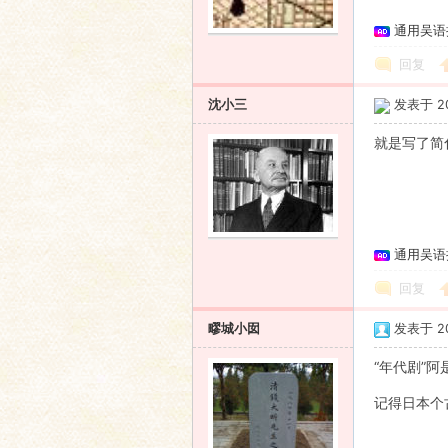
通用吴语
回复
沈小三
发表于 200
就是写了简
通用吴语
回复
疁城小囡
发表于 200
“年代剧”
记得日本个