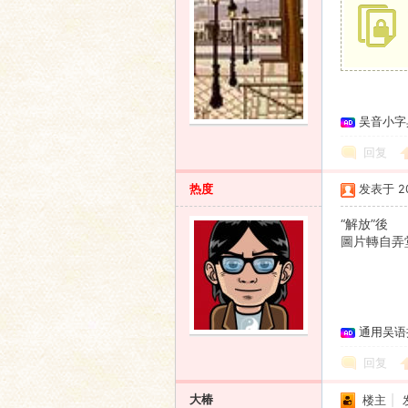
吴音小字
回复
热度
发表于 200
“解放”後
圖片轉自弄
通用吴语
回复
大椿
楼主
|