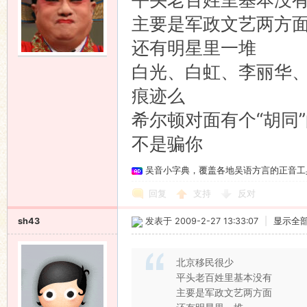
主要是军政文艺两方
还有明星里一堆
白光、白虹、李丽华、
痕迹么
希尔顿对面有个“胡同
不是骗你
吴音小字典，覆盖各地吴语方言的正音工
回复
支持
反对
sh43
发表于 2009-2-27 13:33:07
|
显示全
北京移民很少
平头老百姓里基本没有
主要是军政文艺两方面