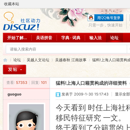
收藏本站
只需一步，快速开始
开始了解...
吴语拼音
字典 · 词典
输入法
论坛
论坛
吴越人文论坛
吴越春秋 江南故事
猛料!上海人口籍贯构成
查看:
57353
|
回复:
101
猛料!上海人口籍贯构成的详细资料
吴
»
›
›
›
guoguo
发表于 2009-1-30 15:17:43
|
显示全部
今天看到 时任上海社
移民特征研究 一文。
终于看到了分籍贯的