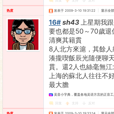
回复
支持
反对
热度
发表于 2009-3-10 19:31:22
|
显示全
16#
sh43
上星期我跟
要也都是50～70歲
清爽其籍貫
8人北方來滬，其餘人
湊攏喫飯辰光隨便聊天
貫。還2人也絲毫無江
上海的蘇北人往往不
最大膽
吴音小字典，覆盖各地吴语方言的正音工
回复
支持
反对
热度
发表于 2009-3-10 19:33:14
|
显示全