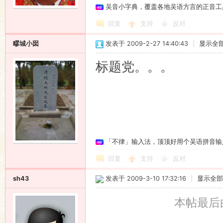
吴音小字典，覆盖各地吴语方言的正音工
回复
支持
反对
疁城小囡
发表于 2009-2-27 14:40:43
|
显示全
标题党。。。
「不律」输入法，顶顶好用个吴语拼音输
回复
支持
反对
sh43
发表于 2009-3-10 17:32:16
|
显示全部
本帖最后由 